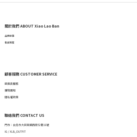
關於我們 ABOUT Xiao Lao Ban
品牌故事
會員制度
顧客服務 CUSTOMER SERVICE
退換貨服務
購物需知
隱私權政策
聯絡我們 CONTACT US
門市：台北市大同區錦西街52巷16號
IG / XLB_OUTFIT